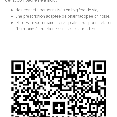
Cet accompagnement inclut :
des conseils personnalisés en hygiène de vie,
une prescription adaptée de pharmacopée chinoise,
et des recommandations pratiques pour rétablir
l’harmonie énergétique dans votre quotidien.